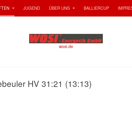
FTEN
JUGEND
ÜBER UNS
BALLIERCUP
IMPRE
wosi.de
beuler HV 31:21 (13:13)