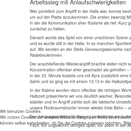
Arbeitssieg mit Anlaufschwierigkeiten
Wer pünktlich zum Anpfiff in der Halle war, konnte b
um auf der Platte anzukommen. Die ersten zwanzig Min
in der die Kommunikation eher flüsterte als rief. Kurz
zunächst zu halten.
Danach wurde das Spiel von einer unschönen Szene un
und es wurde still in der Halle. In so manchen Sportl
auf. Wir senden an der Stelle Genesungswünsche nach
Radebeulerinnen.
Der anschließende Wiederanpfiff brachte leider nicht s
Konzentration offenbar eher geschadet als geholfen – 
in der 23. Minute kostete uns mit Kyra zusätzlich ein
dahin und so ging es mit einem 13:13 in die Halbzeitp
In der Kabine wurden dann offenbar die richtigen Worte
Halbzeit präsentierte wir uns deutlich wacher. Besond
stabiler und im Angriff zahlte sich die taktische Umst
unsere Rückraumshooter immer wieder freie Bahn – u
Wir benutzen Cookies
Den herausgespielten Vorsprung verteidigten wir in d
Wir nutzen Cookies auf unserer Website. Einige von ihnen sind essenzi
können selbst entscheiden, ob Sie die Cookies zulassen möchten. Bitte
Fazit: Ein ungewohnt fahriges Spiel, vor allem in der 