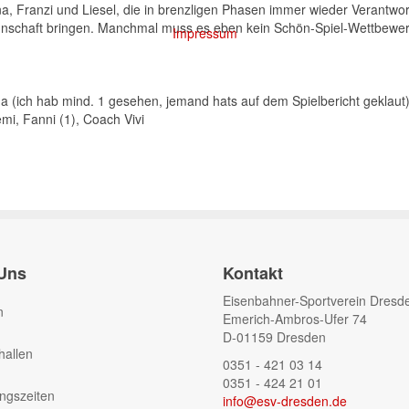
a, Franzi und Liesel, die in brenzligen Phasen immer wieder Verantwo
nschaft bringen. Manchmal muss es eben kein Schön-Spiel-Wettbewer
Impressum
na (ich hab mind. 1 gesehen, jemand hats auf dem Spielbericht geklaut
semi, Fanni (1), Coach Vivi
Uns
Kontakt
Eisenbahner-Sportverein Dresde
n
Emerich-Ambros-Ufer 74
D-01159 Dresden
hallen
0351 - 421 03 14
0351 - 424 21 01
ingszeiten
info@esv-dresden.de