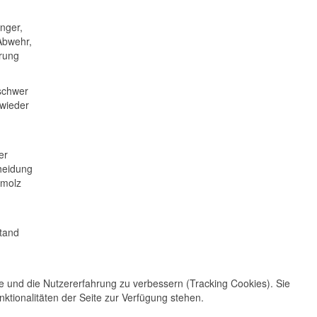
nger,
Abwehr,
hrung
schwer
 wieder
er
cheidung
hmolz
stand
te und die Nutzererfahrung zu verbessern (Tracking Cookies). Sie
ktionalitäten der Seite zur Verfügung stehen.