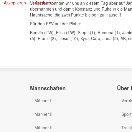
Akzeptieren
Ablehnen
Verlassen konnten wir uns an diesem Tag aber auf Jan
übernahmen und damit Konstanz und Ruhe in die Man
Hauptsache, die zwei Punkte bleiben zu Hause. !
Für den ESV auf der Platte:
Kerstin (TW), Elisa (TW), Steph (1), Ramona (1), Jani
(5), Franzi (8), Liesel (10), Kyra, Caro, Jana (5), AK, 
Mannschaften
Über 
Männer I
Verei
Männer II
Sport
Männer III
Train