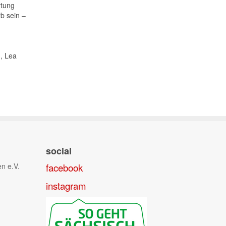
rtung
b sein –
), Lea
social
n e.V.
facebook
instagram