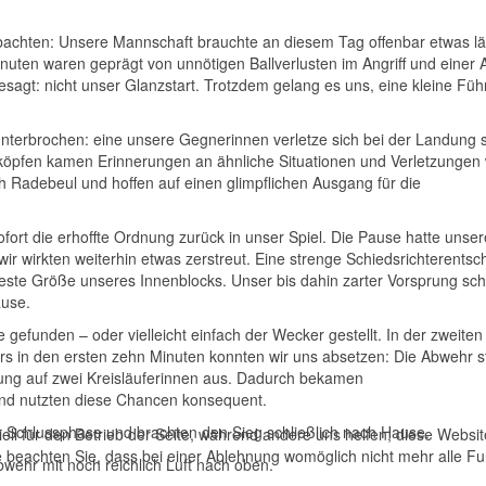
eobachten: Unsere Mannschaft brauchte an diesem Tag offenbar etwas lä
uten waren geprägt von unnötigen Ballverlusten im Angriff und einer 
 gesagt: nicht unser Glanzstart. Trotzdem gelang es uns, eine kleine Fü
terbrochen: eine unsere Gegnerinnen verletze sich bei der Landung 
erköpfen kamen Erinnerungen an ähnliche Situationen und Verletzungen
 Radebeul und hoffen auf einen glimpflichen Ausgang für die
ofort die erhoffte Ordnung zurück in unser Spiel. Die Pause hatte unser
wir wirkten weiterhin etwas zerstreut. Eine strenge Schiedsrichterents
e feste Größe unseres Innenblocks. Unser bis dahin zarter Vorsprung sc
ause.
 gefunden – oder vielleicht einfach der Wecker gestellt. In der zweiten
ers in den ersten zehn Minuten konnten wir uns absetzen: Die Abwehr 
ellung auf zwei Kreisläuferinnen aus. Dadurch bekamen
nd nutzten diese Chancen konsequent.
er Schlussphase und brachten den Sieg schließlich nach Hause.
ell für den Betrieb der Seite, während andere uns helfen, diese Websi
 beachten Sie, dass bei einer Ablehnung womöglich nicht mehr alle Fun
Abwehr mit noch reichlich Luft nach oben.