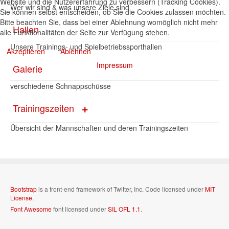
Website und die Nutzererfahrung zu verbessern (Tracking Cookies).
Wer wir sind & was unsere Ziele sind
Sie können selbst entscheiden, ob Sie die Cookies zulassen möchten.
Bitte beachten Sie, dass bei einer Ablehnung womöglich nicht mehr
Hallen
alle Funktionalitäten der Seite zur Verfügung stehen.
Unsere Trainings- und Spielbetriebssporthallen
Akzeptieren
Ablehnen
Impressum
Galerie
verschiedene Schnappschüsse
Trainingszeiten
Übersicht der Mannschaften und deren Trainingszeiten
Bootstrap
is a front-end framework of Twitter, Inc. Code licensed under
MIT
License.
Font Awesome
font licensed under
SIL OFL 1.1
.