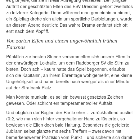
es gibt jene, die sie in helle Aufregung versetzen. Der jüngste
Auftritt der geschätzten Elfen des ESV Dresden gehört zweifellos
zu letzterer Kategorie. Denn während man gemeinhin annimmt,
ein Spieltag drehe sich allein um sportliche Darbietungen, wurde
an diesem Abend deutlich: Das wahre Drama entfaltet sich oft
erst
nach
dem Abpfiff.
Von zarten Elfen und einem ungewöhnlich frühen
Fauxpas
Pünktlich zur besten Stunde versammelten sich unsere Elfen in
der ehrwürdigen Lokhalle, um dem Radeberger SV die Stirn zu
bieten. Doch ach – kaum hatte das Spiel begonnen, erlaubte
sich die Kapitänin, an ihrem Ehrentage wohlgemerkt, eine kleine
Ungehörigkeit und nahm bereits nach weniger als einer Minute
auf der Strafbank Platz.
Man könnte munkeln, es sei ein bewusst gesetztes Zeichen
gewesen. Oder schlicht ein temperamentvoller Auftakt.
Und obgleich der Beginn der Partie eher… zurückhaltend ausfiel
(0:2, wie man sich hinter vorgehaltener Hand zuflüsterte), so
bewiesen die Elfen doch bald Haltung. Besonders die gefeierte
Jubilarin selbst glänzte mit sechs Treffern – zwei davon mit
bemerkenswerter Präzision vom Punkt – und sicherte sich damit