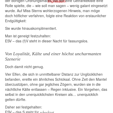
der dortigen Ordnungsmacht, bei der eine Getränkekiste eine
Impressum
Rolle spielte, die – wie soll man sagen – wenig galant eingesetzt
wurde. Auf Miss Sterns wohlerzogenen Hinweis, man möge
doch höflicher verfahren, folgte eine Reaktion von erstaunlicher
Endgültigkeit:
Sie wurde hinauskomplimentiert.
Man ist geneigt festzuhalten:
ESV – das (f)V steht in dieser Nacht für
fassungslos
.
Von Loyalität, Kälte und einer höchst uncharmanten
Szenerie
Doch damit nicht genug.
Vier Elfen, die sich in unmittelbarer Distanz zur Unglücklichen
befanden, ereilte ein ähnliches Schicksal. Ohne Zeit den Mantel
überzustülpen, ohne gar jegliches Zögern, wurden sie in die
nächtliche Kälte entlassen – Regen inklusive. Ein Vorgehen, das
selbst in den unerquicklichsten Kreisen als… unerquicklich
gelten dürfte.
Daher sei festgehalten:
ESV – das S steht für
.
schockiert