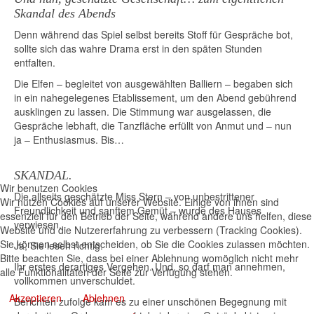
Skandal des Abends
Denn während das Spiel selbst bereits Stoff für Gespräche bot,
sollte sich das wahre Drama erst in den späten Stunden
entfalten.
Die Elfen – begleitet von ausgewählten Balliern – begaben sich
in ein nahegelegenes Etablissement, um den Abend gebührend
ausklingen zu lassen. Die Stimmung war ausgelassen, die
Gespräche lebhaft, die Tanzfläche erfüllt von Anmut und – nun
ja – Enthusiasmus. Bis…
SKANDAL.
Wir benutzen Cookies
Die allseits geschätzte Miss Stern – von unbestrittener
Wir nutzen Cookies auf unserer Website. Einige von ihnen sind
Freundlichkeit und sanftem Gemüt – wurde des Hauses
essenziell für den Betrieb der Seite, während andere uns helfen, diese
verwiesen.
Website und die Nutzererfahrung zu verbessern (Tracking Cookies).
Sie können selbst entscheiden, ob Sie die Cookies zulassen möchten.
Ja, Sie lesen richtig.
Bitte beachten Sie, dass bei einer Ablehnung womöglich nicht mehr
Ihr erstes derartiges Vergehen. Und, so darf man annehmen,
alle Funktionalitäten der Seite zur Verfügung stehen.
vollkommen unverschuldet.
Akzeptieren
Ablehnen
Berichten zufolge kam es zu einer unschönen Begegnung mit