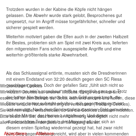
Trotzdem wurden in der Kabine die Köpfe nicht hängen
gelassen. Die Abwehr wurde stark gelobt, Besprochenes gut
umgesetzt, nur im Angriff müsse torgefährlicher, schneller und
sicherer gespielt werden.
Weiterhin motiviert gaben die Elfen auch in der zweiten Halbzeit
ihr Bestes, probierten sich am Spiel mit zwei Kreis aus, lieferten
den mitgereisten Fans schön ausgespielte Angriffe und eine
weiterhin größtenteils starke Abwehrarbeit.
Als das Schlusssignal ertönte, mussten sich die Dresdnerinnen
mit einem Endstand von 32:20 deutlich gegen den SC Riesa
geschlagen geben. Doch der gefallen Satz „fühlt sich nicht so
Wir benutzen Cookies
schlimm an, wie’s ausschaut“, trifft es eigentlich ganz gut. Trotz
Wir nutzen Cookies auf unserer Website. Einige von ihnen sind
der hohen Niederlage wurde bis zum Schluss gekämpft, die
essenziell für den Betrieb der Seite, während andere uns helfen, diese
Stimmung immer aufrecht erhalten, sich gegenseitig motiviert
Website und die Nutzererfahrung zu verbessern (Tracking Cookies).
und ermutigt. Nach dem Spiel wurde zusammen Sekt getrunken
Sie können selbst entscheiden, ob Sie die Cookies zulassen möchten.
und die Männer der Herren 1 angefeuert. Und dieser
Bitte beachten Sie, dass bei einer Ablehnung womöglich nicht mehr
wunderschöne Teamgeist in der Mannschaft, der sich an
alle Funktionalitäten der Seite zur Verfügung stehen.
diesem ersten Spieltag wiedermal gezeigt hat, hat zwar nicht
Akzeptieren
Ablehnen
zum Sieg gegen Riesa gereicht, wird aber in vielen kommenden