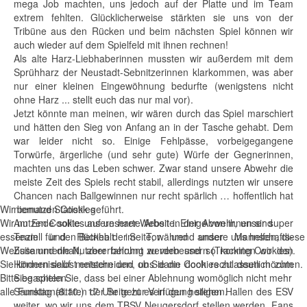
mega Job machten, uns jedoch auf der Platte und im Team
extrem fehlten. Glücklicherweise stärkten sie uns von der
Tribüne aus den Rücken und beim nächsten Spiel können wir
auch wieder auf dem Spielfeld mit ihnen rechnen!
Als alte Harz-Liebhaberinnen mussten wir außerdem mit dem
Sprühharz der Neustadt-Sebnitzerinnen klarkommen, was aber
nur einer kleinen Eingewöhnung bedurfte (wenigstens nicht
ohne Harz ... stellt euch das nur mal vor).
Jetzt könnte man meinen, wir wären durch das Spiel marschiert
und hätten den Sieg von Anfang an in der Tasche gehabt. Dem
war leider nicht so. Einige Fehlpässe, vorbeigegangene
Torwürfe, ärgerliche (und sehr gute) Würfe der Gegnerinnen,
machten uns das Leben schwer. Zwar stand unsere Abwehr die
meiste Zeit des Spiels recht stabil, allerdings nutzten wir unsere
Chancen nach Ballgewinnen nur recht spärlich … hoffentlich hat
Wir benutzen Cookies
niemand Statistik geführt.
Wir nutzen Cookies auf unserer Website. Einige von ihnen sind
Am Ende sollte unsere harte Arbeit in der Abwehr, unser super
essenziell für den Betrieb der Seite, während andere uns helfen, diese
Team und Rückhalt im Tor und unser Mannschafts-
Website und die Nutzererfahrung zu verbessern (Tracking Cookies).
Zusammenhalt, aber belohnt werden und so konnten wir den
Sie können selbst entscheiden, ob Sie die Cookies zulassen möchten.
Hindernislauf meistern und uns dann doch recht deutlich zum
Bitte beachten Sie, dass bei einer Ablehnung womöglich nicht mehr
Sieg spielen.
alle Funktionalitäten der Seite zur Verfügung stehen.
Samstag (8.10.) 17 Uhr geht es in den heiligen Hallen des ESV
weiter, wo wir uns dem TBSV Neugersdorf stellen werden. Fans