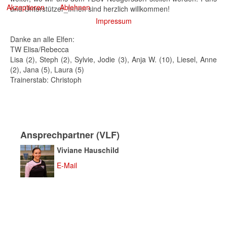
Akzeptieren
Ablehnen
und Unterstützer_Innen sind herzlich willkommen!
Impressum
Danke an alle Elfen:
TW Elisa/Rebecca
Lisa (2), Steph (2), Sylvie, Jodie (3), Anja W. (10), Liesel, Anne
(2), Jana (5), Laura (5)
Trainerstab: Christoph
Ansprechpartner (VLF)
Viviane Hauschild
E-Mail